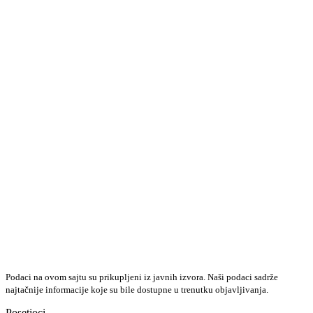
Podaci na ovom sajtu su prikupljeni iz javnih izvora. Naši podaci sadrže
najtačnije informacije koje su bile dostupne u trenutku objavljivanja.
Posetioci