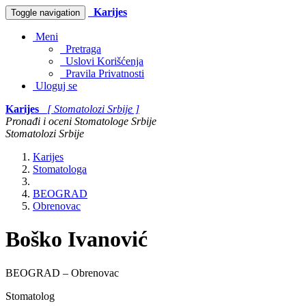
Karijes
Toggle navigation
Meni
Pretraga
Uslovi Korišćenja
Pravila Privatnosti
Uloguj se
Karijes
[ Stomatolozi Srbije ]
Pronađi i oceni Stomatologe Srbije
Stomatolozi Srbije
Karijes
Stomatologa
BEOGRAD
Obrenovac
Boško Ivanović
BEOGRAD – Obrenovac
Stomatolog