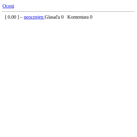
Oceni
[
0.00
] –
neocenjen
Glasača
0
Komentara
0