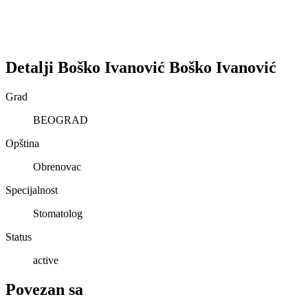
Detalji
Boško Ivanović
Boško
Ivanović
Grad
BEOGRAD
Opština
Obrenovac
Specijalnost
Stomatolog
Status
active
Povezan sa