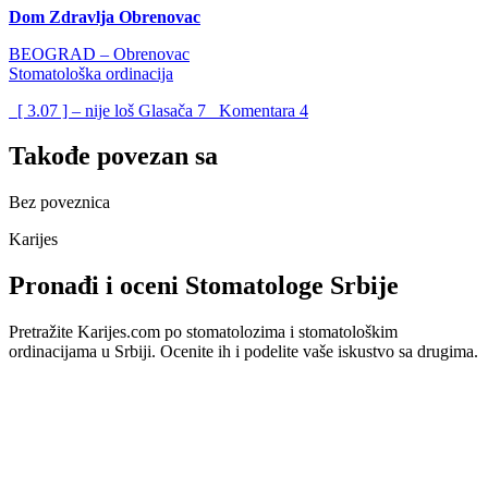
Dom Zdravlja Obrenovac
BEOGRAD – Obrenovac
Stomatološka ordinacija
[ 3.07 ] – nije loš
Glasača
7
Komentara
4
Takođe povezan sa
Bez poveznica
Karijes
Pronađi i oceni Stomatologe Srbije
Pretražite Karijes.com po stomatolozima i stomatološkim
ordinacijama u Srbiji. Ocenite ih i podelite vaše iskustvo sa drugima.