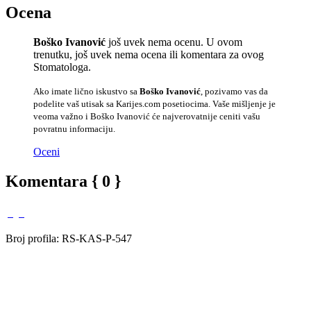
Ocena
Boško Ivanović
još uvek nema ocenu. U ovom
trenutku, još uvek nema ocena ili komentara za ovog
Stomatologa.
Ako imate lično iskustvo sa
Boško Ivanović
, pozivamo vas da
podelite vaš utisak sa Karijes.com posetiocima. Vaše mišljenje je
veoma važno i Boško Ivanović će najverovatnije ceniti vašu
povratnu informaciju.
Oceni
Komentara { 0 }
Broj profila: RS-KAS-P-547