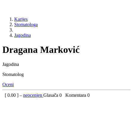
Karijes
Stomatologa
Jagodina
Dragana Marković
Jagodina
Stomatolog
Oceni
[
0.00
] –
neocenjen
Glasača
0
Komentara
0