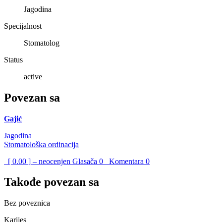
Jagodina
Specijalnost
Stomatolog
Status
active
Povezan sa
Gajić
Jagodina
Stomatološka ordinacija
[ 0.00 ] – neocenjen
Glasača
0
Komentara
0
Takođe povezan sa
Bez poveznica
Karijes