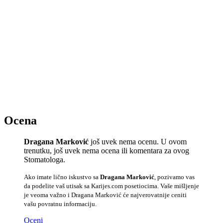
Ocena
Dragana Marković
još uvek nema ocenu. U ovom
trenutku, još uvek nema ocena ili komentara za ovog
Stomatologa.
Ako imate lično iskustvo sa
Dragana Marković
, pozivamo vas
da podelite vaš utisak sa Karijes.com posetiocima. Vaše mišljenje
je veoma važno i Dragana Marković će najverovatnije ceniti
vašu povratnu informaciju.
Oceni