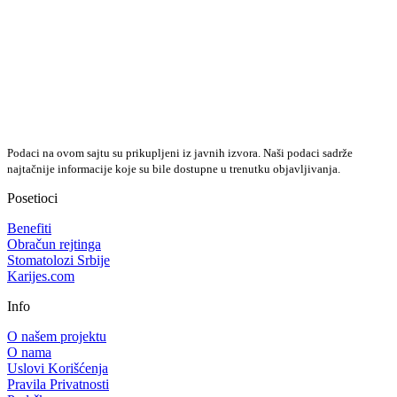
Podaci na ovom sajtu su prikupljeni iz javnih izvora. Naši podaci sadrže
najtačnije informacije koje su bile dostupne u trenutku objavljivanja.
Posetioci
Benefiti
Obračun rejtinga
Stomatolozi Srbije
Karijes.com
Info
O našem projektu
O nama
Uslovi Korišćenja
Pravila Privatnosti