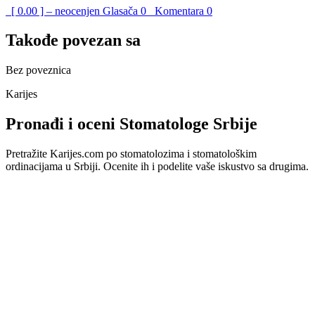
[ 0.00 ] – neocenjen
Glasača
0
Komentara
0
Takođe povezan sa
Bez poveznica
Karijes
Pronađi i oceni Stomatologe Srbije
Pretražite Karijes.com po stomatolozima i stomatološkim
ordinacijama u Srbiji. Ocenite ih i podelite vaše iskustvo sa drugima.