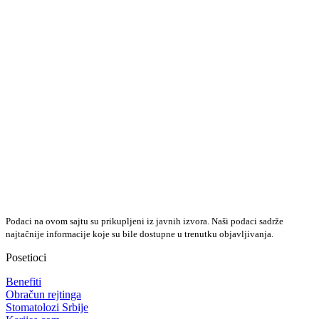
Podaci na ovom sajtu su prikupljeni iz javnih izvora. Naši podaci sadrže
najtačnije informacije koje su bile dostupne u trenutku objavljivanja.
Posetioci
Benefiti
Obračun rejtinga
Stomatolozi Srbije