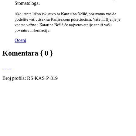
Stomatologa.
Ako imate lično iskustvo sa
Katarina Nešić
, pozivamo vas da
podelite vaš utisak sa Karijes.com posetiocima. Vaše mišljenje je
veoma važno i Katarina Nešić će najverovatnije ceniti vašu
povratnu informaciju.
Oceni
Komentara { 0 }
Broj profila: RS-KAS-P-819