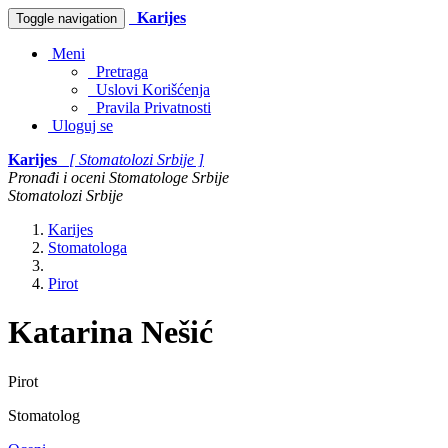
Karijes
Toggle navigation
Meni
Pretraga
Uslovi Korišćenja
Pravila Privatnosti
Uloguj se
Karijes
[ Stomatolozi Srbije ]
Pronađi i oceni Stomatologe Srbije
Stomatolozi Srbije
Karijes
Stomatologa
Pirot
Katarina Nešić
Pirot
Stomatolog