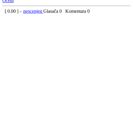
Oceni
[
0.00
] –
neocenjen
Glasača
0
Komentara
0