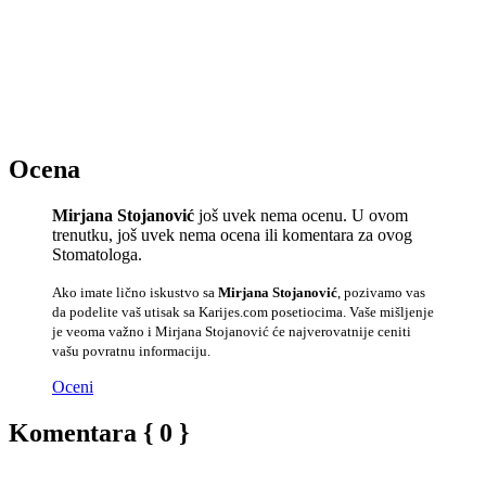
Ocena
Mirjana Stojanović
još uvek nema ocenu. U ovom
trenutku, još uvek nema ocena ili komentara za ovog
Stomatologa.
Ako imate lično iskustvo sa
Mirjana Stojanović
, pozivamo vas
da podelite vaš utisak sa Karijes.com posetiocima. Vaše mišljenje
je veoma važno i Mirjana Stojanović će najverovatnije ceniti
vašu povratnu informaciju.
Oceni
Komentara { 0 }