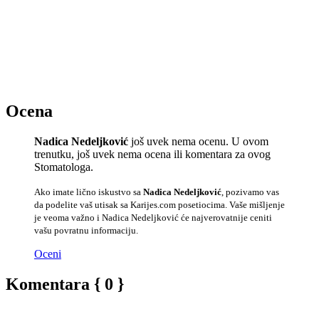
Ocena
Nadica Nedeljković
još uvek nema ocenu. U ovom
trenutku, još uvek nema ocena ili komentara za ovog
Stomatologa.
Ako imate lično iskustvo sa
Nadica Nedeljković
, pozivamo vas
da podelite vaš utisak sa Karijes.com posetiocima. Vaše mišljenje
je veoma važno i Nadica Nedeljković će najverovatnije ceniti
vašu povratnu informaciju.
Oceni
Komentara { 0 }