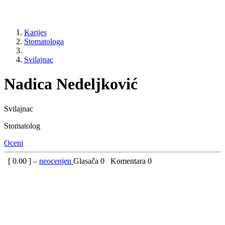
Karijes
Stomatologa
Svilajnac
Nadica Nedeljković
Svilajnac
Stomatolog
Oceni
[
0.00
] –
neocenjen
Glasača
0
Komentara
0