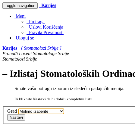
Karijes
Toggle navigation
Meni
Pretraga
Uslovi Korišćenja
Pravila Privatnosti
Uloguj se
Karijes
[ Stomatolozi Srbije ]
Pronađi i oceni Stomatologe Srbije
Stomatolozi Srbije
– Izlistaj Stomatoloških Ordinac
Suzite vašu potragu izborom iz sledećih padajućih menija.
Ili kliknite
Nastavi
da bi dobili kompletnu listu.
Grad
Nastavi