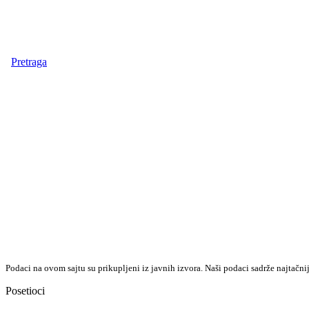
Pretraga
Podaci na ovom sajtu su prikupljeni iz javnih izvora. Naši podaci sadrže najtačni
Posetioci