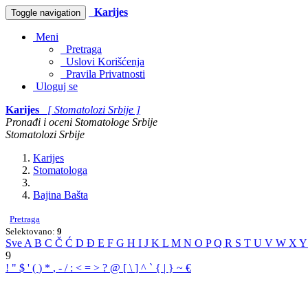
Karijes
Toggle navigation
Meni
Pretraga
Uslovi Korišćenja
Pravila Privatnosti
Uloguj se
Karijes
[ Stomatolozi Srbije ]
Pronađi i oceni Stomatologe Srbije
Stomatolozi Srbije
Karijes
Stomatologa
Bajina Bašta
Pretraga
Selektovano:
9
Sve
A
B
C
Č
Ć
D
Đ
E
F
G
H
I
J
K
L
M
N
O
P
Q
R
S
T
U
V
W
X
9
!
"
$
'
(
)
*
,
-
/
:
<
=
>
?
@
[
\
]
^
`
{
|
}
~
€