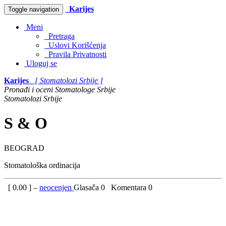
Karijes
Toggle navigation
Meni
Pretraga
Uslovi Korišćenja
Pravila Privatnosti
Uloguj se
Karijes
[ Stomatolozi Srbije ]
Pronađi i oceni Stomatologe Srbije
Stomatolozi Srbije
S & O
BEOGRAD
Stomatološka ordinacija
[
0.00
] –
neocenjen
Glasača
0
Komentara
0