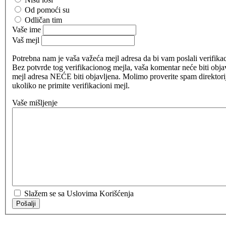
Od pomoći su
Odličan tim
Vaše ime
Vaš mejl
Potrebna nam je vaša važeća mejl adresa da bi vam poslali verifikac
Bez potvrde tog verifikacionog mejla, vaša komentar neće biti obja
mejl adresa NEĆE biti objavljena. Molimo proverite spam direktor
ukoliko ne primite verifikacioni mejl.
Vaše mišljenje
Slažem se sa Uslovima Korišćenja
Pošalji