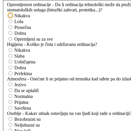
Opremljenost ordinacije - Da li ordinacija tehnološki može da pruži
stomatoloških usluga (hirurški zahvati, protetika...)?
Nikakva
Loša
Prosečna
Dobra
Opremljeni su za sve
Higijena - Koliko je čista i održavana ordinacija?
Nikakva
Slaba
Uobičajena
Dobra
Perfektna
Atmosfera - Osećate li se prijatno od trenutka kad uđete pa do izla
Jezivo
Da se uplašiš
Normalna
Prijatna
Savršena
Osoblje - Kakav utisak ostavljaju na vas ljudi koji rade u ordinaciji
Bezobrazni su
Neljubazni su
Nisu loši