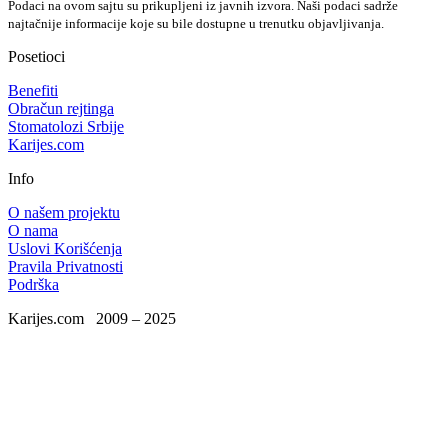
Podaci na ovom sajtu su prikupljeni iz javnih izvora. Naši podaci sadrže
najtačnije informacije koje su bile dostupne u trenutku objavljivanja.
Posetioci
Benefiti
Obračun rejtinga
Stomatolozi Srbije
Karijes.com
Info
O našem projektu
O nama
Uslovi Korišćenja
Pravila Privatnosti
Podrška
Karijes.com
2009 – 2025