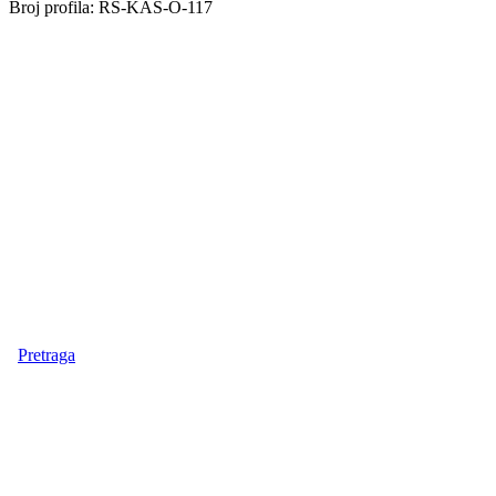
Broj profila: RS-KAS-O-117
Pretraga