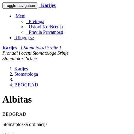
Karijes
Toggle navigation
Meni
Pretraga
Uslovi Korišćenja
Pravila Privatnosti
Uloguj se
Karijes
[ Stomatolozi Srbije ]
Pronađi i oceni Stomatologe Srbije
Stomatolozi Srbije
Karijes
Stomatologa
BEOGRAD
Albitas
BEOGRAD
Stomatološka ordinacija