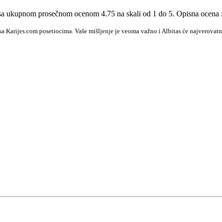
lo sa ukupnom prosečnom ocenom 4.75 na skali od 1 do 5. Opisna ocena 
sa Karijes.com posetiocima. Vaše mišljenje je veoma važno i Albitas će najverovatn