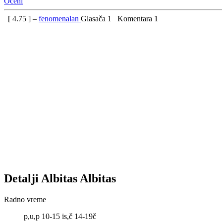
Oceni
[
4.75
] –
fenomenalan
Glasača
1
Komentara
1
Detalji
Albitas
Albitas
Radno vreme
p,u,p 10-15 is,č 14-19č