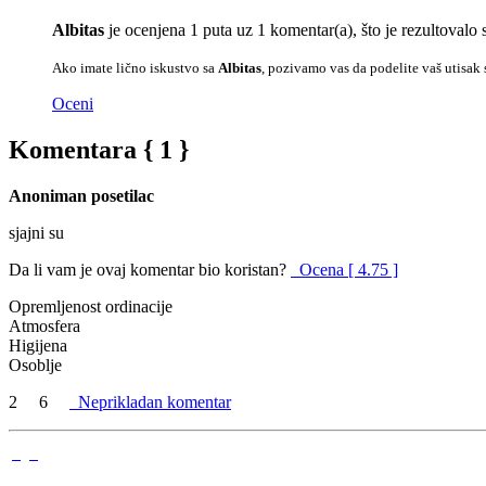
Albitas
je ocenjena 1 puta uz 1 komentar(a), što je rezultova
Ako imate lično iskustvo sa
Albitas
, pozivamo vas da podelite vaš utisak 
Oceni
Komentara { 1 }
Anoniman posetilac
sjajni su
Da li vam je ovaj komentar bio koristan?
Ocena [ 4.75 ]
Opremljenost ordinacije
Atmosfera
Higijena
Osoblje
2
6
Neprikladan komentar