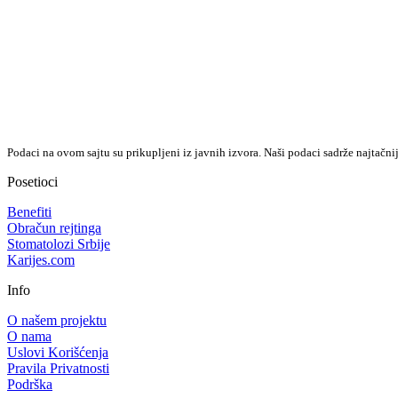
Podaci na ovom sajtu su prikupljeni iz javnih izvora. Naši podaci sadrže najtačni
Posetioci
Benefiti
Obračun rejtinga
Stomatolozi Srbije
Karijes.com
Info
O našem projektu
O nama
Uslovi Korišćenja
Pravila Privatnosti
Podrška