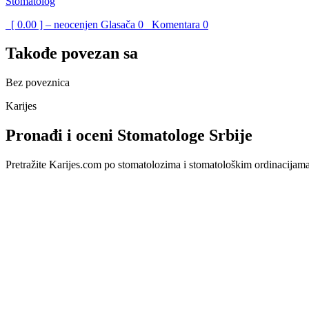
Stomatolog
[ 0.00 ] – neocenjen
Glasača
0
Komentara
0
Takođe povezan sa
Bez poveznica
Karijes
Pronađi i oceni Stomatologe Srbije
Pretražite Karijes.com po stomatolozima i stomatološkim ordinacijama u