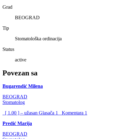
Grad
BEOGRAD
Tip
Stomatološka ordinacija
Status
active
Povezan sa
Bugarendić Milena
BEOGRAD
Stomatolog
[ 1.00 ] – užasan
Glasača
1
Komentara
1
Predić Marija
BEOGRAD