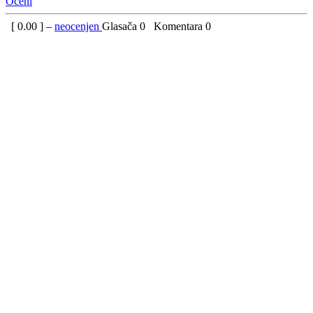
Oceni
[
0.00
] –
neocenjen
Glasača
0
Komentara
0