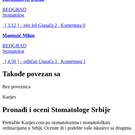
BEOGRAD
Stomatolog
[ 3.12 ] – nije loš
Glasača
2
Komentara
0
Mamuzić Milan
BEOGRAD
Stomatolog
[ 4.50 ] – odličan
Glasača
1
Komentara
1
Takođe povezan sa
Bez poveznica
Karijes
Pronađi i oceni Stomatologe Srbije
Pretražite Karijes.com po stomatolozima i stomatološkim
ordinacijama u Srbiji. Ocenite ih i podelite vaše iskustvo sa drugima.