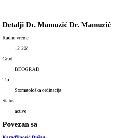
Detalji
Dr. Mamuzić
Dr. Mamuzić
Radno vreme
12-20č
Grad
BEOGRAD
Tip
Stomatološka ordinacija
Status
active
Povezan sa
Karadžinović Dušan