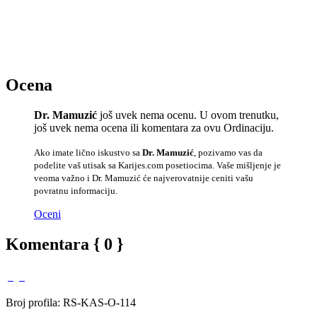
Ocena
Dr. Mamuzić
još uvek nema ocenu. U ovom trenutku,
još uvek nema ocena ili komentara za ovu Ordinaciju.
Ako imate lično iskustvo sa
Dr. Mamuzić
, pozivamo vas da
podelite vaš utisak sa Karijes.com posetiocima. Vaše mišljenje je
veoma važno i Dr. Mamuzić će najverovatnije ceniti vašu
povratnu informaciju.
Oceni
Komentara { 0 }
Broj profila: RS-KAS-O-114