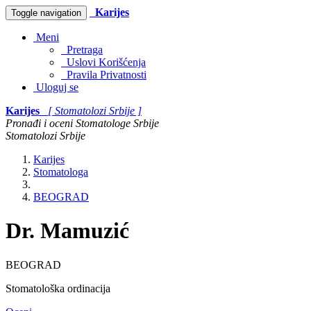
Karijes
Toggle navigation
Meni
Pretraga
Uslovi Korišćenja
Pravila Privatnosti
Uloguj se
Karijes
[ Stomatolozi Srbije ]
Pronađi i oceni Stomatologe Srbije
Stomatolozi Srbije
Karijes
Stomatologa
BEOGRAD
Dr. Mamuzić
BEOGRAD
Stomatološka ordinacija