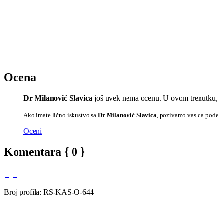
Ocena
Dr Milanović Slavica
još uvek nema ocenu. U ovom trenutku, 
Ako imate lično iskustvo sa
Dr Milanović Slavica
, pozivamo vas da podel
Oceni
Komentara { 0 }
Broj profila: RS-KAS-O-644