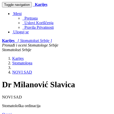
Karijes
Toggle navigation
Meni
Pretraga
Uslovi Korišćenja
Pravila Privatnosti
Uloguj se
Karijes
[ Stomatolozi Srbije ]
Pronađi i oceni Stomatologe Srbije
Stomatolozi Srbije
Karijes
Stomatologa
NOVI SAD
Dr Milanović Slavica
NOVI SAD
Stomatološka ordinacija