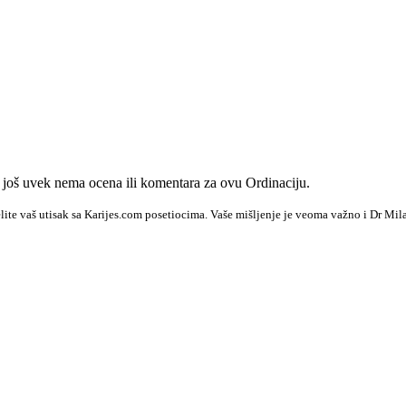
još uvek nema ocena ili komentara za ovu Ordinaciju.
ite vaš utisak sa Karijes.com posetiocima. Vaše mišljenje je veoma važno i Dr Mil