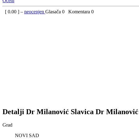
Oceni
[
0.00
] –
neocenjen
Glasača
0
Komentara
0
Detalji
Dr Milanović Slavica
Dr Milanović
Grad
NOVI SAD