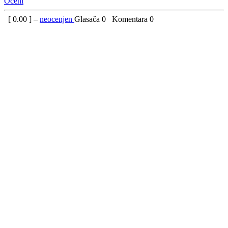
Oceni
[
0.00
] –
neocenjen
Glasača
0
Komentara
0