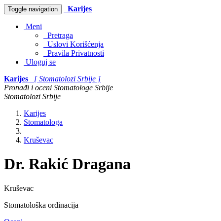
Karijes
Toggle navigation
Meni
Pretraga
Uslovi Korišćenja
Pravila Privatnosti
Uloguj se
Karijes
[ Stomatolozi Srbije ]
Pronađi i oceni Stomatologe Srbije
Stomatolozi Srbije
Karijes
Stomatologa
Kruševac
Dr. Rakić Dragana
Kruševac
Stomatološka ordinacija