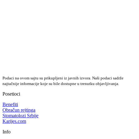
Podaci na ovom sajtu su prikupljeni iz javnih izvora. Naši podaci sadrže
najtačnije informacije koje su bile dostupne u trenutku objavljivanja.
Posetioci
Benefiti
Obračun rejtinga
Stomatolozi Srbije
Karijes.com
Info