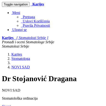
Karijes
Toggle navigation
Meni
Pretraga
Uslovi Korišćenja
Pravila Privatnosti
Uloguj se
Karijes
[ Stomatolozi Srbije ]
Pronađi i oceni Stomatologe Srbije
Stomatolozi Srbije
Karijes
Stomatologa
NOVI SAD
Dr Stojanović Dragana
NOVI SAD
Stomatološka ordinacija