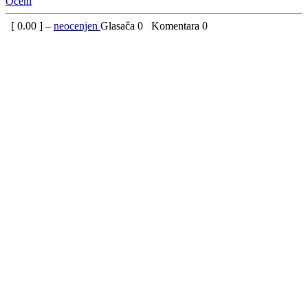
Oceni
[
0.00
] –
neocenjen
Glasača
0
Komentara
0