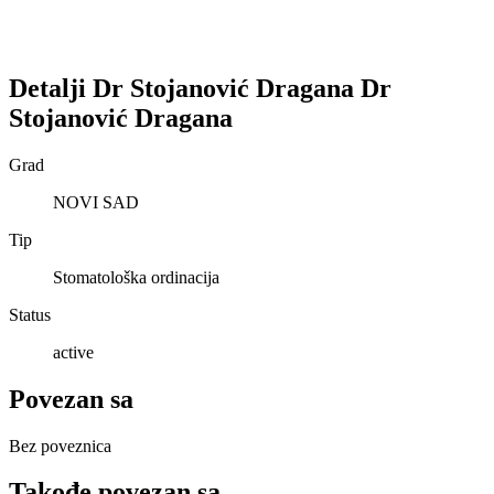
Detalji
Dr Stojanović Dragana
Dr
Stojanović Dragana
Grad
NOVI SAD
Tip
Stomatološka ordinacija
Status
active
Povezan sa
Bez poveznica
Takođe povezan sa