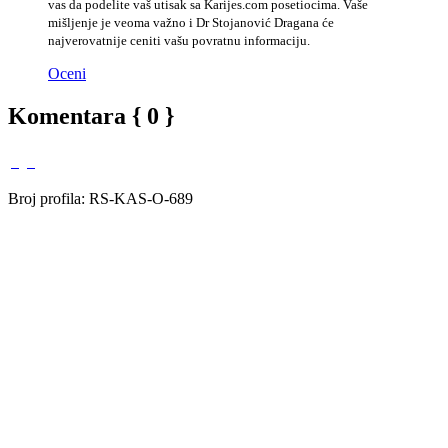
vas da podelite vaš utisak sa Karijes.com posetiocima. Vaše
mišljenje je veoma važno i Dr Stojanović Dragana će
najverovatnije ceniti vašu povratnu informaciju.
Oceni
Komentara { 0 }
Broj profila: RS-KAS-O-689