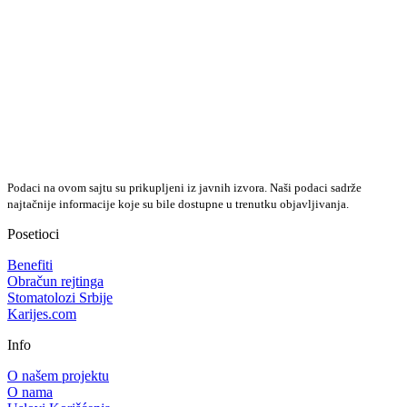
Podaci na ovom sajtu su prikupljeni iz javnih izvora. Naši podaci sadrže
najtačnije informacije koje su bile dostupne u trenutku objavljivanja.
Posetioci
Benefiti
Obračun rejtinga
Stomatolozi Srbije
Karijes.com
Info
O našem projektu
O nama