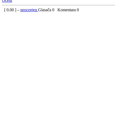
Oceni
[
0.00
] –
neocenjen
Glasača
0
Komentara
0