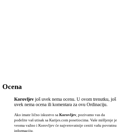
Ocena
Korovljev
još uvek nema ocenu. U ovom trenutku, još
uvek nema ocena ili komentara za ovu Ordinaciju.
Ako imate lično iskustvo sa
Korovljev
, pozivamo vas da
podelite vaš utisak sa Karijes.com posetiocima. Vaše mišljenje je
veoma važno i Korovljev će najverovatnije ceniti vašu povratnu
informaciju.