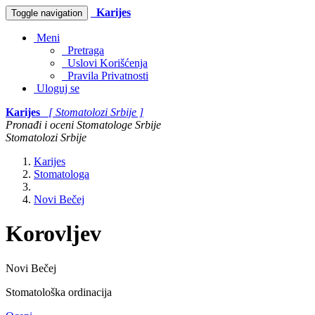
Karijes
Toggle navigation
Meni
Pretraga
Uslovi Korišćenja
Pravila Privatnosti
Uloguj se
Karijes
[ Stomatolozi Srbije ]
Pronađi i oceni Stomatologe Srbije
Stomatolozi Srbije
Karijes
Stomatologa
Novi Bečej
Korovljev
Novi Bečej
Stomatološka ordinacija