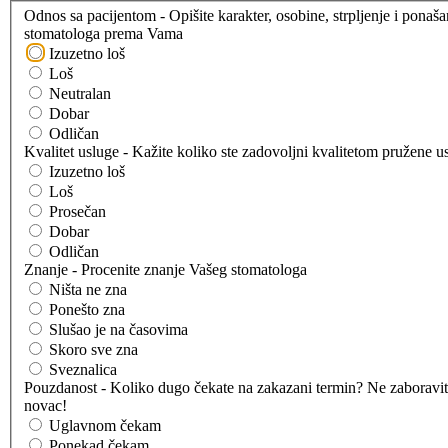
Odnos sa pacijentom - Opišite karakter, osobine, strpljenje i ponaša
stomatologa prema Vama
Izuzetno loš
Loš
Neutralan
Dobar
Odličan
Kvalitet usluge - Kažite koliko ste zadovoljni kvalitetom pružene u
Izuzetno loš
Loš
Prosečan
Dobar
Odličan
Znanje - Procenite znanje Vašeg stomatologa
Ništa ne zna
Ponešto zna
Slušao je na časovima
Skoro sve zna
Sveznalica
Pouzdanost - Koliko dugo čekate na zakazani termin? Ne zaboravit
novac!
Uglavnom čekam
Ponekad čekam