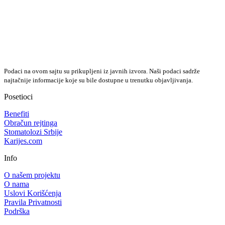
Podaci na ovom sajtu su prikupljeni iz javnih izvora. Naši podaci sadrže
najtačnije informacije koje su bile dostupne u trenutku objavljivanja.
Posetioci
Benefiti
Obračun rejtinga
Stomatolozi Srbije
Karijes.com
Info
O našem projektu
O nama
Uslovi Korišćenja
Pravila Privatnosti
Podrška