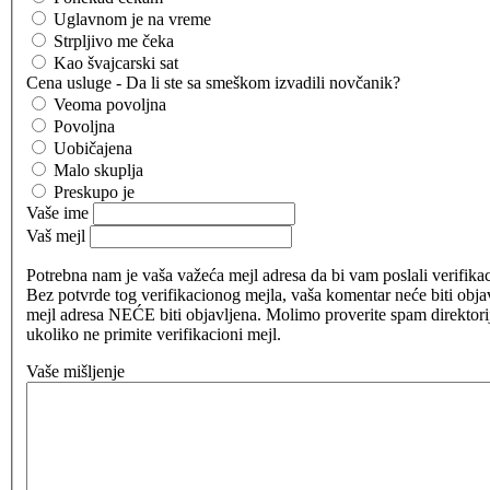
Uglavnom je na vreme
Strpljivo me čeka
Kao švajcarski sat
Cena usluge - Da li ste sa smeškom izvadili novčanik?
Veoma povoljna
Povoljna
Uobičajena
Malo skuplja
Preskupo je
Vaše ime
Vaš mejl
Potrebna nam je vaša važeća mejl adresa da bi vam poslali verifikac
Bez potvrde tog verifikacionog mejla, vaša komentar neće biti obja
mejl adresa NEĆE biti objavljena. Molimo proverite spam direktor
ukoliko ne primite verifikacioni mejl.
Vaše mišljenje