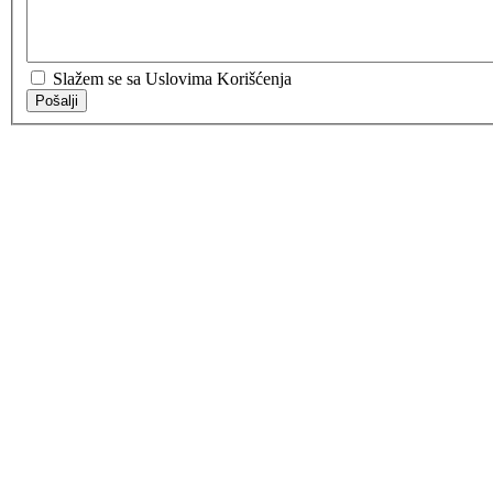
Slažem se sa Uslovima Korišćenja
Pošalji