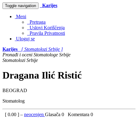
Karijes
Toggle navigation
Meni
Pretraga
Uslovi Korišćenja
Pravila Privatnosti
Uloguj se
Karijes
[ Stomatolozi Srbije ]
Pronađi i oceni Stomatologe Srbije
Stomatolozi Srbije
Dragana Ilić Ristić
BEOGRAD
Stomatolog
[
0.00
] –
neocenjen
Glasača
0
Komentara
0