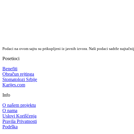
Podaci na ovom sajtu su prikupljeni iz javnih izvora. Naši podaci sadrže najtačni
Posetioci
Benefiti
Obračun rejtinga
Stomatolozi Srbije
Karijes.com
Info
O našem projektu
O nama
Uslovi Korišćenja
Pravila Privatnosti
Podrška