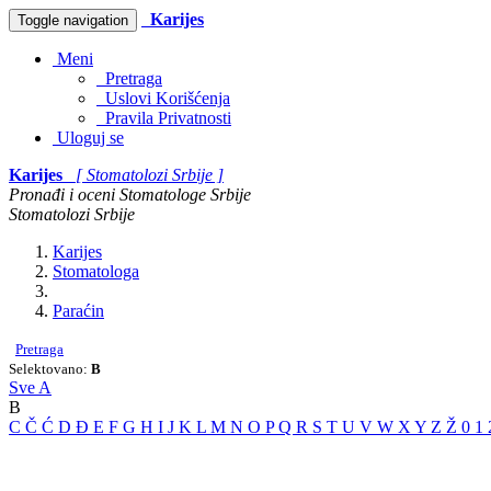
Karijes
Toggle navigation
Meni
Pretraga
Uslovi Korišćenja
Pravila Privatnosti
Uloguj se
Karijes
[ Stomatolozi Srbije ]
Pronađi i oceni Stomatologe Srbije
Stomatolozi Srbije
Karijes
Stomatologa
Paraćin
Pretraga
Selektovano:
B
Sve
A
B
C
Č
Ć
D
Đ
E
F
G
H
I
J
K
L
M
N
O
P
Q
R
S
T
U
V
W
X
Y
Z
Ž
0
1