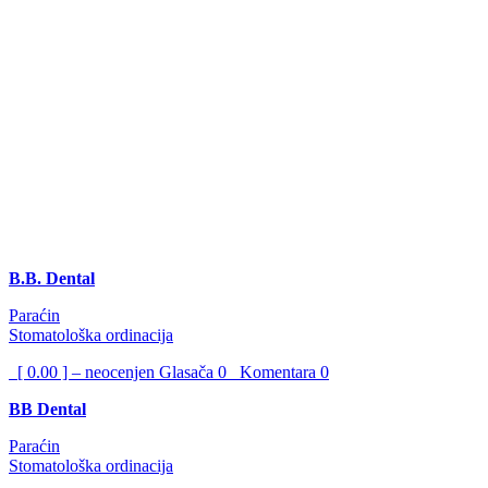
B.B. Dental
Paraćin
Stomatološka ordinacija
[ 0.00 ] – neocenjen
Glasača
0
Komentara
0
BB Dental
Paraćin
Stomatološka ordinacija