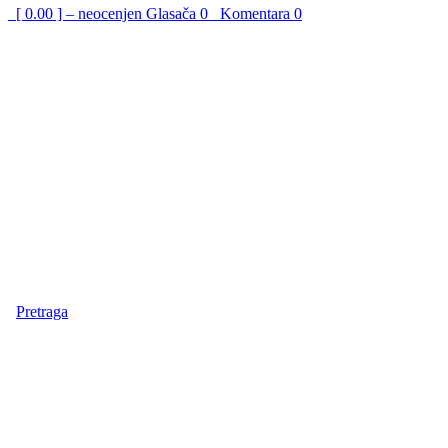
[ 0.00 ] – neocenjen
Glasača
0
Komentara
0
Pretraga