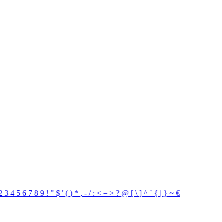
2
3
4
5
6
7
8
9
!
"
$
'
(
)
*
,
-
/
:
<
=
>
?
@
[
\
]
^
`
{
|
}
~
€