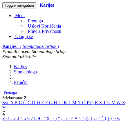
Karijes
Toggle navigation
Meni
Pretraga
Uslovi Korišćenja
Pravila Privatnosti
Uloguj se
Karijes
[ Stomatolozi Srbije ]
Pronađi i oceni Stomatologe Srbije
Stomatolozi Srbije
Karijes
Stomatologa
Paraćin
Pretraga
Selektovano:
Z
Sve
A
B
C
Č
Ć
D
Đ
E
F
G
H
I
J
K
L
M
N
O
P
Q
R
S
T
U
V
W
X
Y
Z
Ž
0
1
2
3
4
5
6
7
8
9
!
"
$
'
(
)
*
,
-
/
:
<
=
>
?
@
[
\
]
^
`
{
|
}
~
€