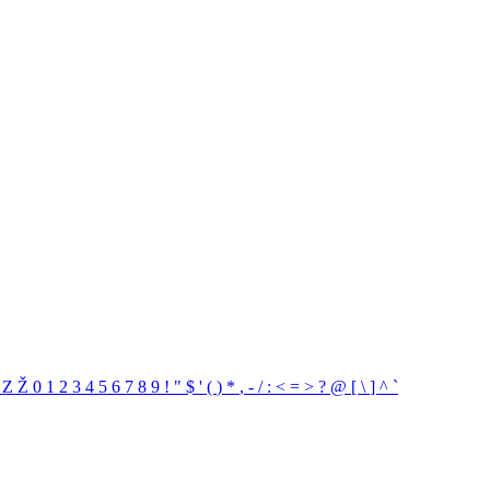
Y
Z
Ž
0
1
2
3
4
5
6
7
8
9
!
"
$
'
(
)
*
,
-
/
:
<
=
>
?
@
[
\
]
^
`